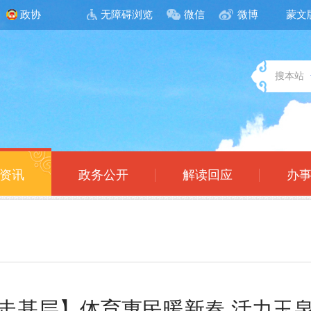
政协
无障碍浏览
微信
微博
蒙文
搜本站
资讯
政务公开
解读回应
办
走基层】体育惠民暖新春 活力玉