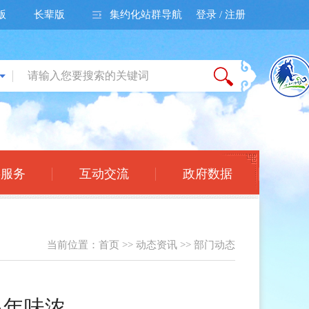
版
长辈版
集约化站群导航
登录 / 注册
事服务
互动交流
政府数据
当前位置：
首页
>>
动态资讯
>>
部门动态
泉年味浓