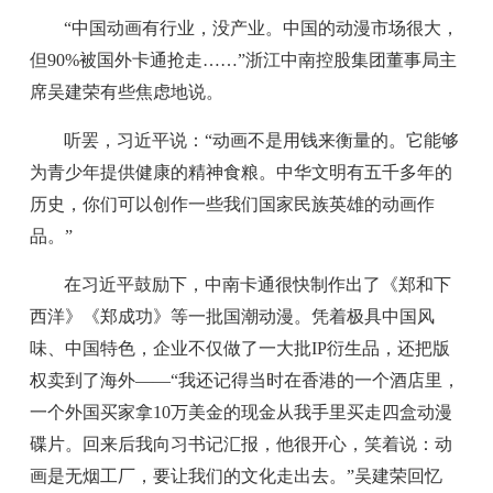
“中国动画有行业，没产业。中国的动漫市场很大，
但90%被国外卡通抢走……”浙江中南控股集团董事局主
席吴建荣有些焦虑地说。
听罢，习近平说：“动画不是用钱来衡量的。它能够
为青少年提供健康的精神食粮。中华文明有五千多年的
历史，你们可以创作一些我们国家民族英雄的动画作
品。”
在习近平鼓励下，中南卡通很快制作出了《郑和下
西洋》《郑成功》等一批国潮动漫。凭着极具中国风
味、中国特色，企业不仅做了一大批IP衍生品，还把版
权卖到了海外——“我还记得当时在香港的一个酒店里，
一个外国买家拿10万美金的现金从我手里买走四盒动漫
碟片。回来后我向习书记汇报，他很开心，笑着说：动
画是无烟工厂，要让我们的文化走出去。”吴建荣回忆