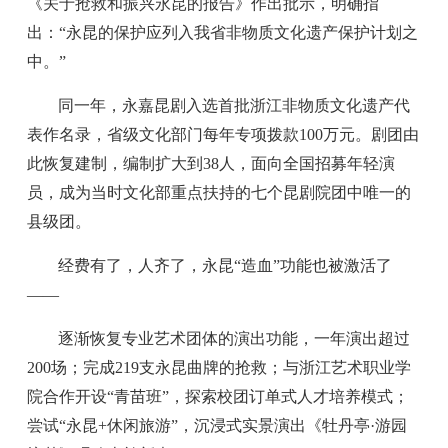
《关于抢救和振兴永昆的报告》作出批示，明确指
出：“永昆的保护应列入我省非物质文化遗产保护计划之
中。”
同一年，永嘉昆剧入选首批浙江非物质文化遗产代
表作名录，省级文化部门每年专项拨款100万元。剧团由
此恢复建制，编制扩大到38人，面向全国招募年轻演
员，成为当时文化部重点扶持的七个昆剧院团中唯一的
县级团。
经费有了，人齐了，永昆“造血”功能也被激活了
——
逐渐恢复专业艺术团体的演出功能，一年演出超过
200场；完成219支永昆曲牌的抢救；与浙江艺术职业学
院合作开设“青苗班”，探索校团订单式人才培养模式；
尝试“永昆+休闲旅游”，沉浸式实景演出《牡丹亭·游园