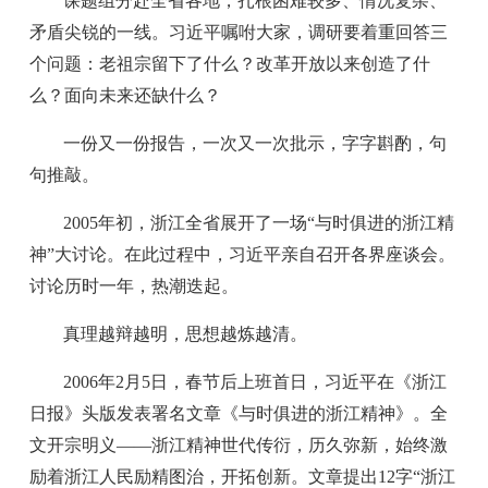
课题组分赴全省各地，扎根困难较多、情况复杂、
矛盾尖锐的一线。习近平嘱咐大家，调研要着重回答三
个问题：老祖宗留下了什么？改革开放以来创造了什
么？面向未来还缺什么？
一份又一份报告，一次又一次批示，字字斟酌，句
句推敲。
2005年初，浙江全省展开了一场“与时俱进的浙江精
神”大讨论。在此过程中，习近平亲自召开各界座谈会。
讨论历时一年，热潮迭起。
真理越辩越明，思想越炼越清。
2006年2月5日，春节后上班首日，习近平在《浙江
日报》头版发表署名文章《与时俱进的浙江精神》。全
文开宗明义——浙江精神世代传衍，历久弥新，始终激
励着浙江人民励精图治，开拓创新。文章提出12字“浙江