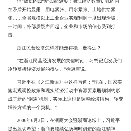
但“成长的烦恼”如影随形：浙江经济数量扩张的内
在矛盾开始显露，用电紧张、用水紧张、土地供给紧
张……全省规模以上工业企业实现利润一度出现滑坡，
一时间，外部质疑声四起，企业和市场的信心受到打
击。
浙江民营经济怎样才能走得稳、走得远？
“在浙江民营经济发展的关键时刻，习书记启发我们
冷静辨析经济发展的得失。”徐冠巨说。
习近平在《之江新语》中这样写道：“现在，国家实
施宏观调控政策和现实经济活动中资源要素瓶颈制约形
成了新的‘倒逼’机制，实际上这也是调整经济结构、转变
增长方式的一个契机。”
2006年6月3日，在浙商大会暨浙商论坛上，习近平
提出殷切希望：浙商要继续弘扬与时俱进的浙江精神，