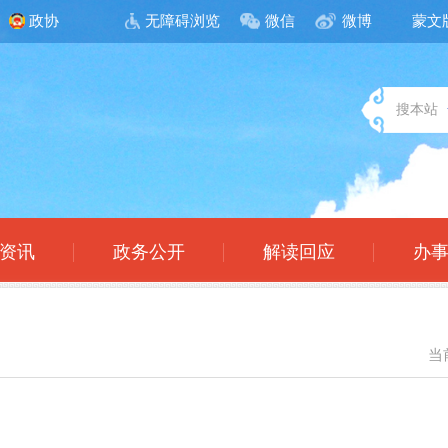
政协
无障碍浏览
微信
微博
蒙文
搜本站
资讯
政务公开
解读回应
办
当