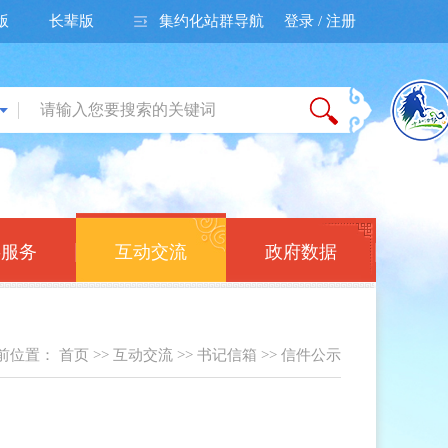
版
长辈版
集约化站群导航
登录 / 注册
事服务
互动交流
政府数据
前位置：
首页
>>
互动交流
>>
书记信箱
>>
信件公示