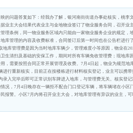
映的问题答复如下：经我办了解，银河南街街道办事处核实，桃李文苑
据业主大会结果代表业主与金地物业签订了物业服务合同，召开业主
业管理条例，同一物业服务区域内只能由一家物业服务企业的规定，
地库管理的内容及收费标准，合同签订后第一时间也在公告栏进行了
取地库管理费是因为当时地库车辆少，管理难度小等原因，物业在2023
卫生清扫及基础的安保工作，期间对所有车辆免收管理费；现地库因
用，需要按照合同正常开展管理及收费。7月4日起，物业为规范地
车辆进行重新核实，目前正在按楼栋进行材料核实登记，业主可以携带
内录入完毕后即可正常识别车牌进入地库，与管理费无关。核实登记
情况，7月4日晚存在一辆拒不配合门口登记车辆，将车辆堵在小区
居民报警。小区7月内将召开业主大会，对地库管理有异议的业主，可