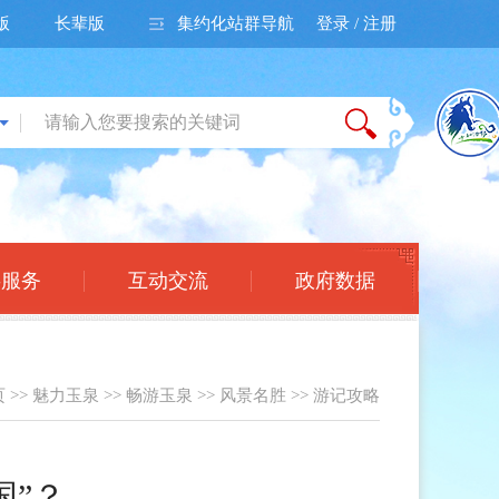
版
长辈版
集约化站群导航
登录 / 注册
事服务
互动交流
政府数据
页
>>
魅力玉泉
>>
畅游玉泉
>>
风景名胜
>>
游记攻略
国”？