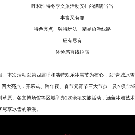
呼和浩特冬季文旅活动安排的满满当当
丰富又有趣
特色亮点、独特玩法、精品旅游线路
应有尽有
体验感直线拉满
启。本次活动以第四届呼和浩特欢乐冰雪节为核心，以“青城冰雪奇缘
美食”四大亮点，开幕式、跨年夜、春节元宵节三大节点，及N项
川草原、各文博场馆等区域举办220余项文旅活动，涵盖冰雕艺
客尽享冰雪的浪漫。