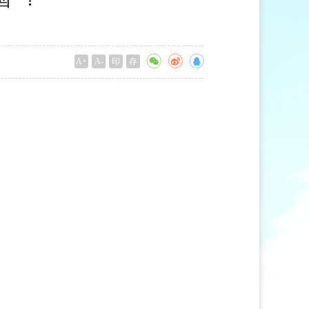
A+
A-
印
存