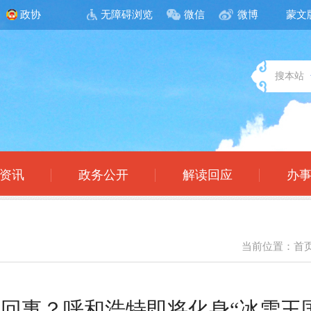
政协
无障碍浏览
微信
微博
蒙文
搜本站
资讯
政务公开
解读回应
办
当前位置：
首
回事？呼和浩特即将化身“冰雪王