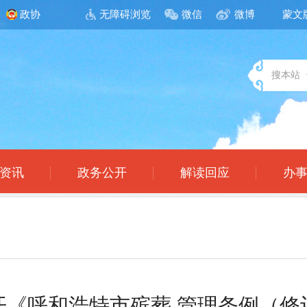
政协
无障碍浏览
微信
微博
蒙文
搜本站
资讯
政务公开
解读回应
办
开《呼和浩特市殡葬 管理条例（修