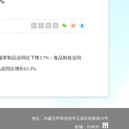
A+
A-
印
存
烟草制品业同比下降3.7%；食品制造业同
业同比增长63.3%。
地址：内蒙古呼和浩特市玉泉区昭君路19号
邮编：010030