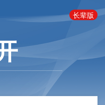
长辈版
开