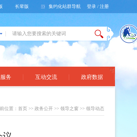
版
长辈版
集约化站群导航
登录 / 注册
事服务
互动交流
政府数据
前位置：
首页
>>
政务公开
>>
领导之窗
>>
领导动态
会议