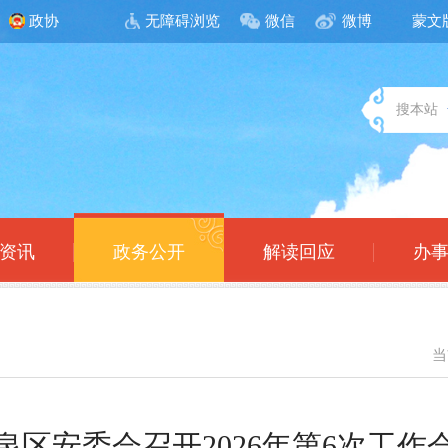
政协
无障碍浏览
微信
微博
蒙文
搜本站
资讯
政务公开
解读回应
办
当
泉区安委会召开2026年第6次工作