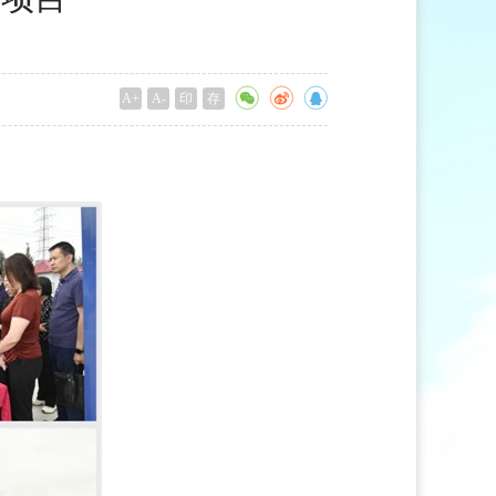
A+
A-
印
存