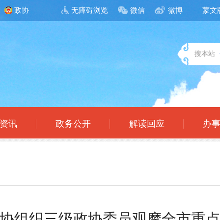
政协
无障碍浏览
微信
微博
蒙文
搜本站
资讯
政务公开
解读回应
办
协组织三级政协委员观摩全市重