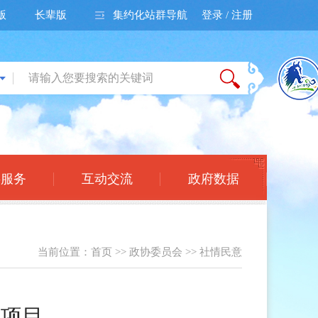
版
长辈版
集约化站群导航
登录 / 注册
事服务
互动交流
政府数据
当前位置：
首页
>>
政协委员会
>>
社情民意
点项目