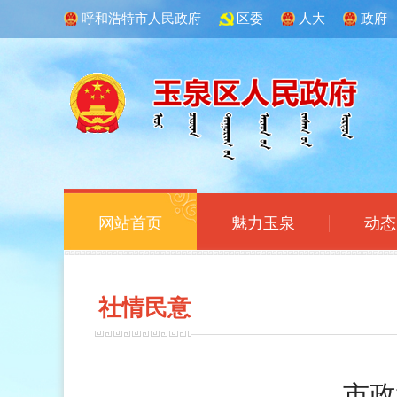
呼和浩特市人民政府
区委
人大
政府
网站首页
魅力玉泉
动态
社情
民意
市政